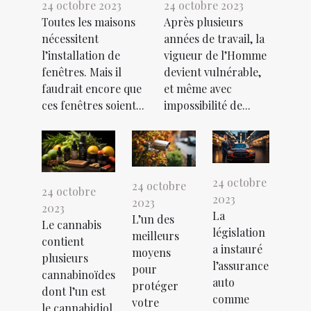
24 octobre 2023
24 octobre 2023
Toutes les maisons
Après plusieurs
nécessitent
années de travail, la
l’installation de
vigueur de l’Homme
fenêtres. Mais il
devient vulnérable,
faudrait encore que
et même avec
ces fenêtres soient...
impossibilité de...
24 octobre
24 octobre
24 octobre
2023
2023
2023
La
L’un des
Le cannabis
législation
meilleurs
contient
a instauré
moyens
plusieurs
l’assurance
pour
cannabinoïdes
auto
protéger
dont l’un est
comme
votre
le cannabidiol