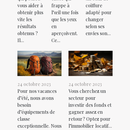
vous aider à
frappe à
coiffure
obtenir plus
l’œil une fois
adapté pour
vite les
que les yeux
changer
résultats
en
selon ses
obtenus ?
aperçoivent.
envies son...
Il...
Ce...
24 octobre 2023
24 octobre 2023
Pour nos vacances
Vous cherchez un
d’été, nous avons
secteur pour
besoin
investir des fonds et
d’équipements de
gagner assez en
classe
retour ? Optez pour
exceptionnelle. Nous
l’immobilier locatif...