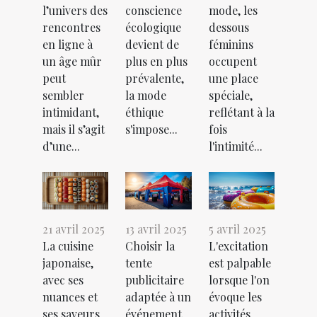
l’univers des
conscience
mode, les
rencontres
écologique
dessous
en ligne à
devient de
féminins
un âge mûr
plus en plus
occupent
peut
prévalente,
une place
sembler
la mode
spéciale,
intimidant,
éthique
reflétant à la
mais il s’agit
s'impose...
fois
d’une...
l'intimité...
21 avril 2025
13 avril 2025
5 avril 2025
La cuisine
Choisir la
L'excitation
japonaise,
tente
est palpable
avec ses
publicitaire
lorsque l'on
nuances et
adaptée à un
évoque les
ses saveurs
événement
activités