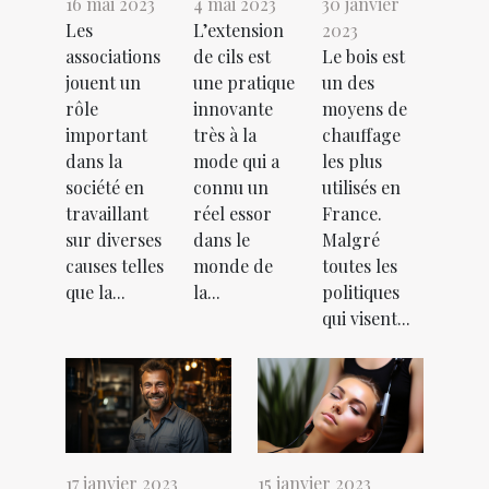
16 mai 2023
4 mai 2023
30 janvier
Les
L’extension
2023
associations
de cils est
Le bois est
jouent un
une pratique
un des
rôle
innovante
moyens de
important
très à la
chauffage
dans la
mode qui a
les plus
société en
connu un
utilisés en
travaillant
réel essor
France.
sur diverses
dans le
Malgré
causes telles
monde de
toutes les
que la...
la...
politiques
qui visent...
17 janvier 2023
15 janvier 2023