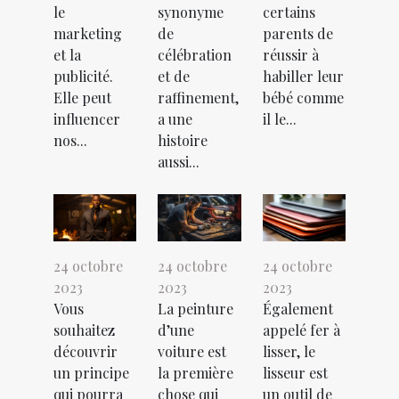
le
synonyme
certains
marketing
de
parents de
et la
célébration
réussir à
publicité.
et de
habiller leur
Elle peut
raffinement,
bébé comme
influencer
a une
il le...
nos...
histoire
aussi...
24 octobre
24 octobre
24 octobre
2023
2023
2023
Vous
La peinture
Également
souhaitez
d’une
appelé fer à
découvrir
voiture est
lisser, le
un principe
la première
lisseur est
qui pourra
chose qui
un outil de