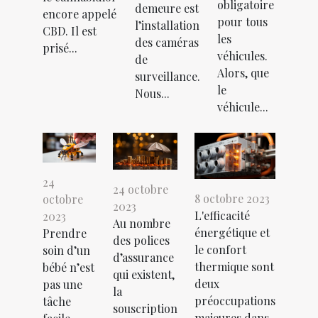
obligatoire
demeure est
encore appelé
pour tous
l’installation
CBD. Il est
les
des caméras
prisé...
véhicules.
de
Alors, que
surveillance.
le
Nous...
véhicule...
24
24 octobre
8 octobre 2023
octobre
2023
L'efficacité
2023
Au nombre
énergétique et
Prendre
des polices
le confort
soin d’un
d’assurance
thermique sont
bébé n’est
qui existent,
deux
pas une
la
préoccupations
tâche
souscription
majeures dans