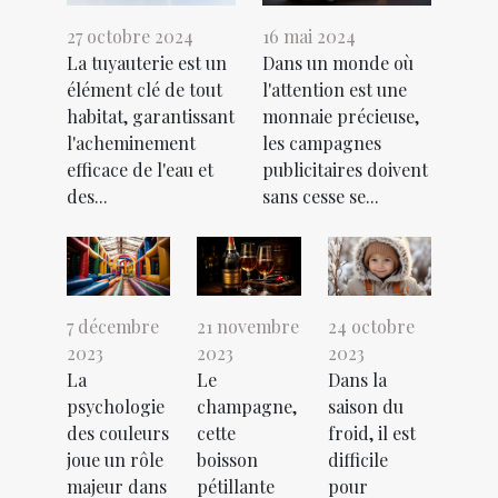
27 octobre 2024
16 mai 2024
La tuyauterie est un
Dans un monde où
élément clé de tout
l'attention est une
habitat, garantissant
monnaie précieuse,
l'acheminement
les campagnes
efficace de l'eau et
publicitaires doivent
des...
sans cesse se...
7 décembre
21 novembre
24 octobre
2023
2023
2023
La
Le
Dans la
psychologie
champagne,
saison du
des couleurs
cette
froid, il est
joue un rôle
boisson
difficile
majeur dans
pétillante
pour