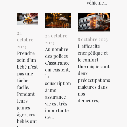
véhicule...
24
24 octobre
8 octobre 2023
octobre
2023
L'efficacité
2023
Au nombre
énergétique et
Prendre
des polices
le confort
soin d’un
d’assurance
thermique sont
bébé n’est
qui existent,
deux
pas une
la
préoccupations
tâche
souscription
majeures dans
facile.
à une
nos
Pendant
assurance
demeures,...
leurs
vie est très
jeunes
importante.
âges, ces
Ce...
bébés ont