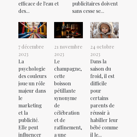
efficace de l'eau et
publicitaires doivent
des...
sans cesse se...
7 décembre
21 novembre
24 octobre
2023
2023
2023
La
Le
Dans la
psychologie
champagne,
saison du
des couleurs
cette
froid, il est
joue un rôle
boisson
difficile
majeur dans
pétillante
pour
le
synonyme
certains
marketing
de
parents de
et la
célébration
réussir à
publicité.
et de
habiller leur
Elle peut
raffinement,
bébé comme
influencer
a une
il le...