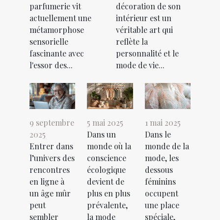
parfumerie vit
décoration de son
actuellement une
intérieur est un
métamorphose
véritable art qui
sensorielle
reflète la
fascinante avec
personnalité et le
l'essor des...
mode de vie...
9 septembre
5 mai 2025
1 mai 2025
2025
Dans un
Dans le
Entrer dans
monde où la
monde de la
l’univers des
conscience
mode, les
rencontres
écologique
dessous
en ligne à
devient de
féminins
un âge mûr
plus en plus
occupent
peut
prévalente,
une place
sembler
la mode
spéciale,