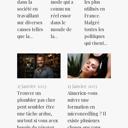
dans la
mode qui a
les plus
société en
connu un
utilisés en
travaillant
réel essor
France.
sur diverses
dans le
Malgré
causes telles
monde de
toutes les
que la...
la...
politiques
qui visent...
17 janvier 2023
15 janvier 2023
Trouver un
Aimeriez-vous
plombier pas cher
suivre une
peut sembler être
formation en
une tâche ardue,
microneedling ? Il
surtout si vous avez
existe plusieurs
besoin de réparer
choses que vous