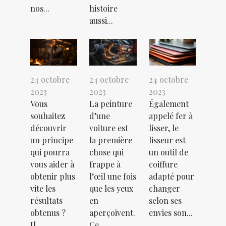
nos...
histoire
aussi...
24 octobre
24 octobre
24 octobre
2023
2023
2023
Vous
La peinture
Également
souhaitez
d’une
appelé fer à
découvrir
voiture est
lisser, le
un principe
la première
lisseur est
qui pourra
chose qui
un outil de
vous aider à
frappe à
coiffure
obtenir plus
l’œil une fois
adapté pour
vite les
que les yeux
changer
résultats
en
selon ses
obtenus ?
aperçoivent.
envies son...
Il...
Ce...