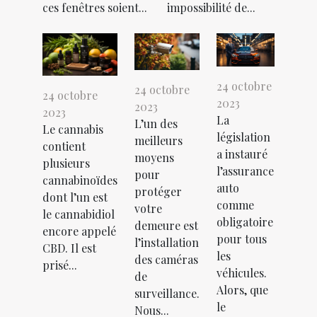
ces fenêtres soient...
impossibilité de...
24 octobre
24 octobre
24 octobre
2023
2023
2023
La
L’un des
Le cannabis
législation
meilleurs
contient
a instauré
moyens
plusieurs
l’assurance
pour
cannabinoïdes
auto
protéger
dont l’un est
comme
votre
le cannabidiol
obligatoire
demeure est
encore appelé
pour tous
l’installation
CBD. Il est
les
des caméras
prisé...
véhicules.
de
Alors, que
surveillance.
le
Nous...