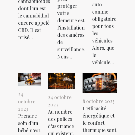
cannabinoïdes
auto
protéger
dont l’un est
comme
votre
le cannabidiol
obligatoire
demeure est
encore appelé
pour tous
l’installation
CBD. Il est
les
des caméras
prisé...
véhicules.
de
Alors, que
surveillance.
le
Nous...
véhicule...
24
24 octobre
8 octobre 2023
octobre
2023
L'efficacité
2023
Au nombre
énergétique et
Prendre
des polices
le confort
soin d’un
d’assurance
thermique sont
bébé n’est
qui existent,