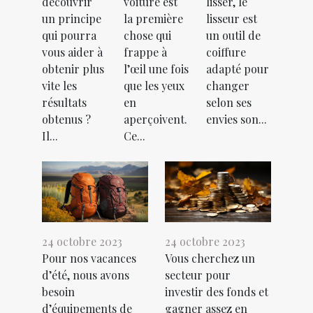
découvrir
voiture est
lisser, le
un principe
la première
lisseur est
qui pourra
chose qui
un outil de
vous aider à
frappe à
coiffure
obtenir plus
l’œil une fois
adapté pour
vite les
que les yeux
changer
résultats
en
selon ses
obtenus ?
aperçoivent.
envies son...
Il...
Ce...
24 octobre 2023
24 octobre 2023
Pour nos vacances
Vous cherchez un
d’été, nous avons
secteur pour
besoin
investir des fonds et
d’équipements de
gagner assez en