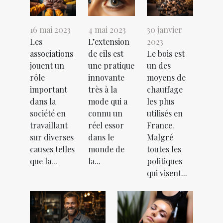
16 mai 2023
4 mai 2023
30 janvier
Les
L’extension
2023
associations
de cils est
Le bois est
jouent un
une pratique
un des
rôle
innovante
moyens de
important
très à la
chauffage
dans la
mode qui a
les plus
société en
connu un
utilisés en
travaillant
réel essor
France.
sur diverses
dans le
Malgré
causes telles
monde de
toutes les
que la...
la...
politiques
qui visent...