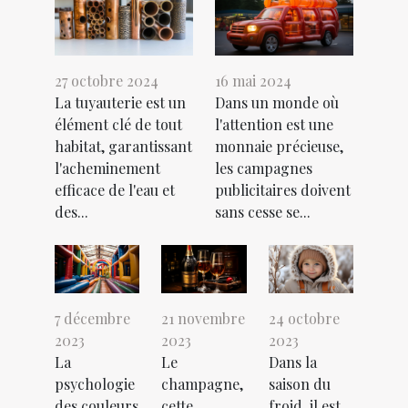
27 octobre 2024
16 mai 2024
La tuyauterie est un
Dans un monde où
élément clé de tout
l'attention est une
habitat, garantissant
monnaie précieuse,
l'acheminement
les campagnes
efficace de l'eau et
publicitaires doivent
des...
sans cesse se...
7 décembre
21 novembre
24 octobre
2023
2023
2023
La
Le
Dans la
psychologie
champagne,
saison du
des couleurs
cette
froid, il est