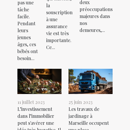
deux
pas une
la
préoccupations
tâche
souscription
majeures dans
facile.
à une
nos
Pendant
assurance
demeures,...
leurs
vie est très
jeunes
importante.
âges, ces
Ce...
bébés ont
besoin...
11 juillet 2023
25 juin 2023
L’investissement
Les travaux de
dans l’immobilier
jardinage à
peut s'avérer une
Marseille occupent
idée très lucrative. Il
une place