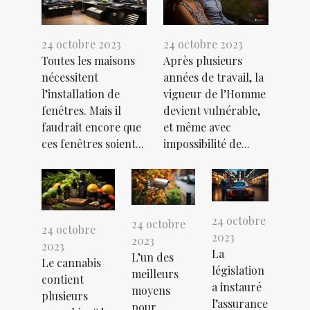
24 octobre 2023
24 octobre 2023
Toutes les maisons
Après plusieurs
nécessitent
années de travail, la
l’installation de
vigueur de l’Homme
fenêtres. Mais il
devient vulnérable,
faudrait encore que
et même avec
ces fenêtres soient...
impossibilité de...
24 octobre
24 octobre
24 octobre
2023
2023
2023
La
L’un des
Le cannabis
législation
meilleurs
contient
a instauré
moyens
plusieurs
l’assurance
pour