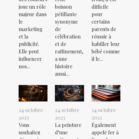
joue un rôle
boisson
difficile
majeur dans
pétillante
pour
le
synonyme
certains
marketing
de
parents de
et la
célébration
réussir à
publicité.
et de
habiller leur
Elle peut
raffinement,
bébé comme
influencer
a une
il le...
nos...
histoire
aussi...
24 octobre
24 octobre
24 octobre
2023
2023
2023
Vous
La peinture
Également
souhaitez
d’une
appelé fer à