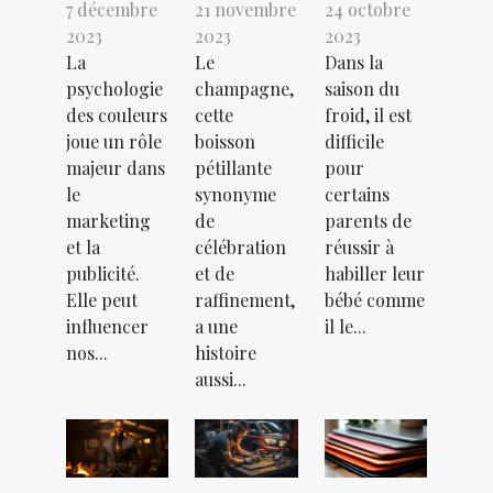
7 décembre
21 novembre
24 octobre
2023
2023
2023
La
Le
Dans la
psychologie
champagne,
saison du
des couleurs
cette
froid, il est
joue un rôle
boisson
difficile
majeur dans
pétillante
pour
le
synonyme
certains
marketing
de
parents de
et la
célébration
réussir à
publicité.
et de
habiller leur
Elle peut
raffinement,
bébé comme
influencer
a une
il le...
nos...
histoire
aussi...