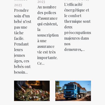
2023
L'efficacité
2023
Au nombre
énergétique et
Prendre
des polices
le confort
soin d’un
d’assurance
thermique sont
bébé n’est
qui existent,
deux
pas une
la
préoccupations
tâche
souscription
majeures dans
facile.
à une
nos
Pendant
assurance
demeures,...
leurs
vie est très
jeunes
importante.
âges, ces
Ce...
bébés ont
besoin...