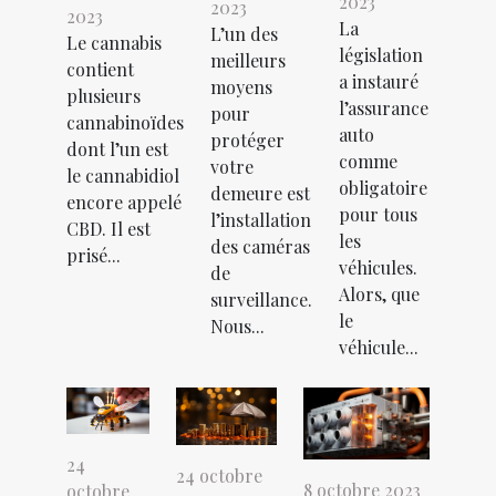
2023
2023
2023
La
L’un des
Le cannabis
législation
meilleurs
contient
a instauré
moyens
plusieurs
l’assurance
pour
cannabinoïdes
auto
protéger
dont l’un est
comme
votre
le cannabidiol
obligatoire
demeure est
encore appelé
pour tous
l’installation
CBD. Il est
les
des caméras
prisé...
véhicules.
de
Alors, que
surveillance.
le
Nous...
véhicule...
24
24 octobre
8 octobre 2023
octobre