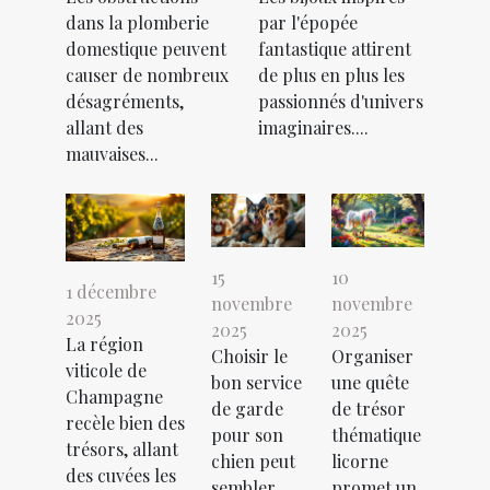
dans la plomberie
par l'épopée
domestique peuvent
fantastique attirent
causer de nombreux
de plus en plus les
désagréments,
passionnés d'univers
allant des
imaginaires....
mauvaises...
15
10
1 décembre
novembre
novembre
2025
2025
2025
La région
Choisir le
Organiser
viticole de
bon service
une quête
Champagne
de garde
de trésor
recèle bien des
pour son
thématique
trésors, allant
chien peut
licorne
des cuvées les
sembler
promet un