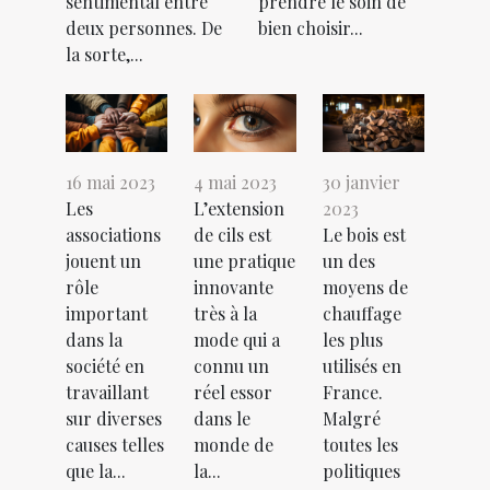
sentimental entre
prendre le soin de
deux personnes. De
bien choisir...
la sorte,...
16 mai 2023
4 mai 2023
30 janvier
Les
L’extension
2023
associations
de cils est
Le bois est
jouent un
une pratique
un des
rôle
innovante
moyens de
important
très à la
chauffage
dans la
mode qui a
les plus
société en
connu un
utilisés en
travaillant
réel essor
France.
sur diverses
dans le
Malgré
causes telles
monde de
toutes les
que la...
la...
politiques