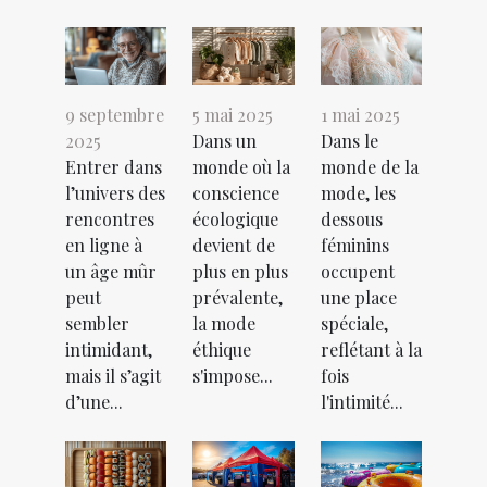
9 septembre
5 mai 2025
1 mai 2025
2025
Dans un
Dans le
Entrer dans
monde où la
monde de la
l’univers des
conscience
mode, les
rencontres
écologique
dessous
en ligne à
devient de
féminins
un âge mûr
plus en plus
occupent
peut
prévalente,
une place
sembler
la mode
spéciale,
intimidant,
éthique
reflétant à la
mais il s’agit
s'impose...
fois
d’une...
l'intimité...