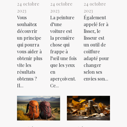
24 octobre
24 octobre
24 octobre
2023
2023
2023
Vous
La peinture
Également
souhaitez
d’une
appelé fer à
découvrir
voiture est
lisser, le
un principe
la première
lisseur est
qui pourra
chose qui
un outil de
vous aider à
frappe à
coiffure
obtenir plus
l’œil une fois
adapté pour
vite les
que les yeux
changer
résultats
en
selon ses
obtenus ?
aperçoivent.
envies son...
Il...
Ce...