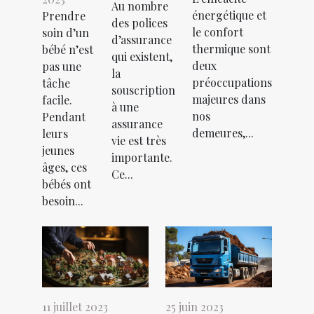
Au nombre
énergétique et
Prendre
des polices
le confort
soin d’un
d’assurance
thermique sont
bébé n’est
qui existent,
deux
pas une
la
préoccupations
tâche
souscription
majeures dans
facile.
à une
nos
Pendant
assurance
demeures,...
leurs
vie est très
jeunes
importante.
âges, ces
Ce...
bébés ont
besoin...
11 juillet 2023
25 juin 2023