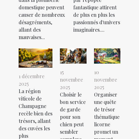
domestique peuvent
fantastique attirent
causer de nombreux
de plus en plus les
désagréments,
passionnés d'univers
allant des
imaginaires....
mauvaises...
15
10
1 décembre
novembre
novembre
2025
2025
2025
La région
Choisir le
Organiser
viticole de
bon service
une quête
Champagne
de garde
de trésor
recèle bien des
pour son
thématique
trésors, allant
chien peut
licorne
des cuvées les
sembler
promet un
plus