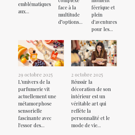
complexe
moment
emblématiques
face à la
féerique et
aux...
multitude
plein
d’options...
d'aventures
pour les...
29 octobre 2025
2 octobre 2025
L'univers de la
Réussir la
parfumerie vit
décoration de son
actuellement une
intérieur est un
métamorphose
véritable art qui
sensorielle
reflète la
fascinante avec
personnalité et le
l'essor des...
mode de vie...