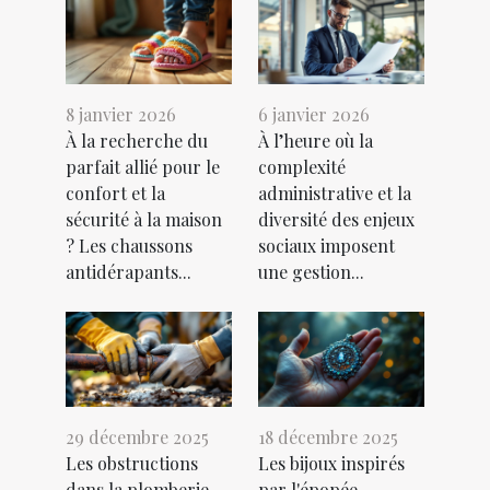
8 janvier 2026
6 janvier 2026
À la recherche du
À l’heure où la
parfait allié pour le
complexité
confort et la
administrative et la
sécurité à la maison
diversité des enjeux
? Les chaussons
sociaux imposent
antidérapants...
une gestion...
29 décembre 2025
18 décembre 2025
Les obstructions
Les bijoux inspirés
dans la plomberie
par l'épopée