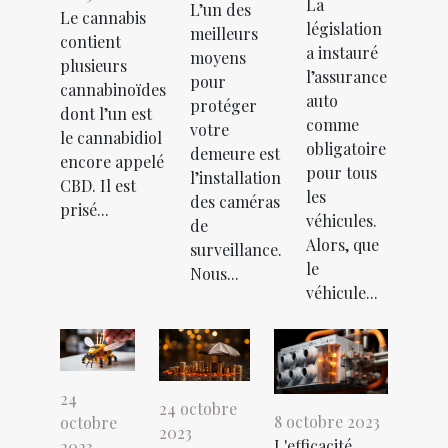
La
L’un des
Le cannabis
législation
meilleurs
contient
a instauré
moyens
plusieurs
l’assurance
pour
cannabinoïdes
auto
protéger
dont l’un est
comme
votre
le cannabidiol
obligatoire
demeure est
encore appelé
pour tous
l’installation
CBD. Il est
les
des caméras
prisé...
véhicules.
de
Alors, que
surveillance.
le
Nous...
véhicule...
24
24 octobre
8 octobre 2023
octobre
2023
L'efficacité
2023