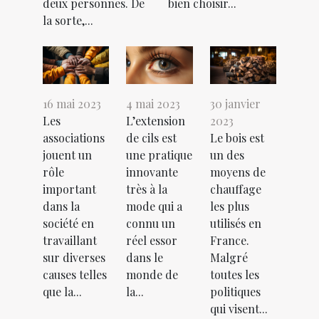
deux personnes. De
bien choisir...
la sorte,...
16 mai 2023
4 mai 2023
30 janvier
Les
L’extension
2023
associations
de cils est
Le bois est
jouent un
une pratique
un des
rôle
innovante
moyens de
important
très à la
chauffage
dans la
mode qui a
les plus
société en
connu un
utilisés en
travaillant
réel essor
France.
sur diverses
dans le
Malgré
causes telles
monde de
toutes les
que la...
la...
politiques
qui visent...