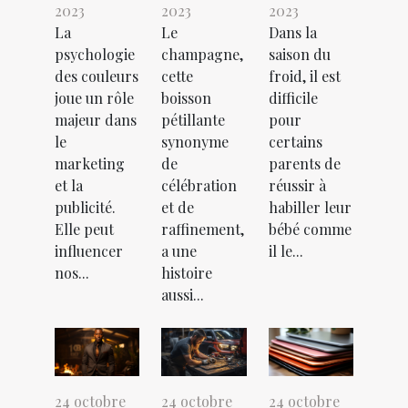
2023
2023
2023
La
Le
Dans la
psychologie
champagne,
saison du
des couleurs
cette
froid, il est
joue un rôle
boisson
difficile
majeur dans
pétillante
pour
le
synonyme
certains
marketing
de
parents de
et la
célébration
réussir à
publicité.
et de
habiller leur
Elle peut
raffinement,
bébé comme
influencer
a une
il le...
nos...
histoire
aussi...
24 octobre
24 octobre
24 octobre