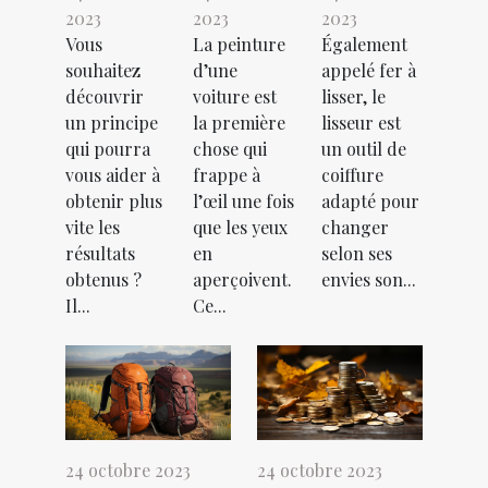
2023
2023
2023
Vous
La peinture
Également
souhaitez
d’une
appelé fer à
découvrir
voiture est
lisser, le
un principe
la première
lisseur est
qui pourra
chose qui
un outil de
vous aider à
frappe à
coiffure
obtenir plus
l’œil une fois
adapté pour
vite les
que les yeux
changer
résultats
en
selon ses
obtenus ?
aperçoivent.
envies son...
Il...
Ce...
24 octobre 2023
24 octobre 2023