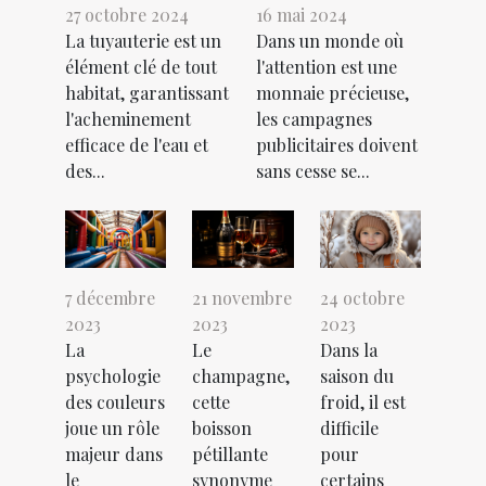
27 octobre 2024
16 mai 2024
La tuyauterie est un
Dans un monde où
élément clé de tout
l'attention est une
habitat, garantissant
monnaie précieuse,
l'acheminement
les campagnes
efficace de l'eau et
publicitaires doivent
des...
sans cesse se...
7 décembre
21 novembre
24 octobre
2023
2023
2023
La
Le
Dans la
psychologie
champagne,
saison du
des couleurs
cette
froid, il est
joue un rôle
boisson
difficile
majeur dans
pétillante
pour
le
synonyme
certains