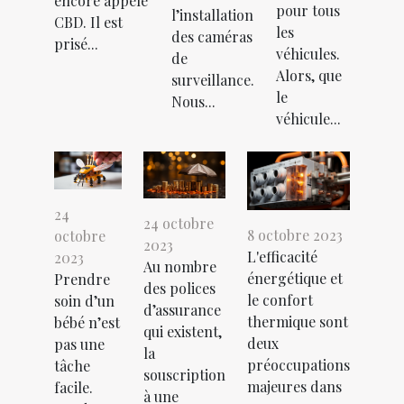
encore appelé
pour tous
l’installation
CBD. Il est
les
des caméras
prisé...
véhicules.
de
Alors, que
surveillance.
le
Nous...
véhicule...
24
24 octobre
8 octobre 2023
octobre
2023
L'efficacité
2023
Au nombre
énergétique et
Prendre
des polices
le confort
soin d’un
d’assurance
thermique sont
bébé n’est
qui existent,
deux
pas une
la
préoccupations
tâche
souscription
majeures dans
facile.
à une