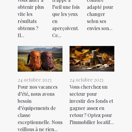
obtenir plus
l’œil une fois
adapté pour
vite les
que les yeux
changer
résultats
en
selon ses
obtenus ?
aperçoivent.
envies son...
Il...
Ce...
24 octobre 2023
24 octobre 2023
Pour nos vacances
Vous cherchez un
d’été, nous avons
secteur pour
besoin
investir des fonds et
d’équipements de
gagner assez en
classe
retour ? Optez pour
exceptionnelle. Nous
l’immobilier locatif...
veillons à ne rien...