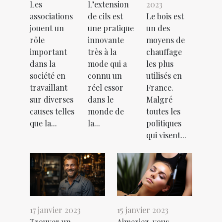
Les
L’extension
2023
associations
de cils est
Le bois est
jouent un
une pratique
un des
rôle
innovante
moyens de
important
très à la
chauffage
dans la
mode qui a
les plus
société en
connu un
utilisés en
travaillant
réel essor
France.
sur diverses
dans le
Malgré
causes telles
monde de
toutes les
que la...
la...
politiques
qui visent...
17 janvier 2023
15 janvier 2023
Trouver un
Aimeriez-vous