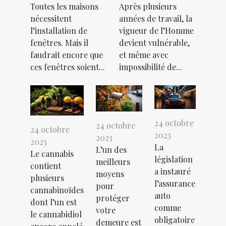
Toutes les maisons
Après plusieurs
nécessitent
années de travail, la
l’installation de
vigueur de l’Homme
fenêtres. Mais il
devient vulnérable,
faudrait encore que
et même avec
ces fenêtres soient...
impossibilité de...
24 octobre
24 octobre
24 octobre
2023
2023
2023
La
L’un des
Le cannabis
législation
meilleurs
contient
a instauré
moyens
plusieurs
l’assurance
pour
cannabinoïdes
auto
protéger
dont l’un est
comme
votre
le cannabidiol
obligatoire
demeure est