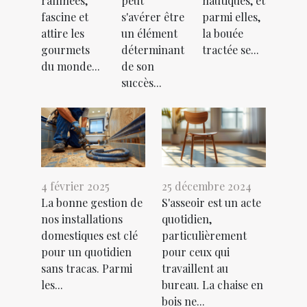
raffinées,
peut
nautiques, et
fascine et
s'avérer être
parmi elles,
attire les
un élément
la bouée
gourmets
déterminant
tractée se...
du monde...
de son
succès...
4 février 2025
25 décembre 2024
La bonne gestion de
S'asseoir est un acte
nos installations
quotidien,
domestiques est clé
particulièrement
pour un quotidien
pour ceux qui
sans tracas. Parmi
travaillent au
les...
bureau. La chaise en
bois ne...