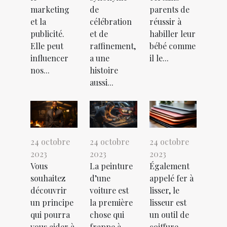
marketing
de
parents de
et la
célébration
réussir à
publicité.
et de
habiller leur
Elle peut
raffinement,
bébé comme
influencer
a une
il le...
nos...
histoire
aussi...
24 octobre
24 octobre
24 octobre
2023
2023
2023
Vous
La peinture
Également
souhaitez
d’une
appelé fer à
découvrir
voiture est
lisser, le
un principe
la première
lisseur est
qui pourra
chose qui
un outil de
vous aider à
frappe à
coiffure