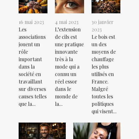
16 mai 2023
4 mai 2023
30 janvier
Les
L’extension
2023
associations
de cils est
Le bois est
jouent un
une pratique
un des
rôle
innovante
moyens de
important
très à la
chauffage
dans la
mode qui a
les plus
société en
connu un
utilisés en
travaillant
réel essor
France.
sur diverses
dans le
Malgré
causes telles
monde de
toutes les
que la...
la...
politiques
qui visent...