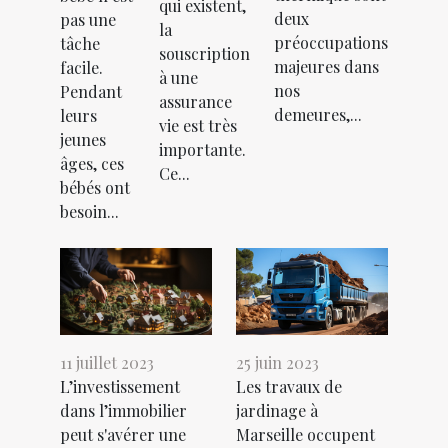
qui existent,
deux
pas une
la
préoccupations
tâche
souscription
majeures dans
facile.
à une
nos
Pendant
assurance
demeures,...
leurs
vie est très
jeunes
importante.
âges, ces
Ce...
bébés ont
besoin...
11 juillet 2023
25 juin 2023
L’investissement
Les travaux de
dans l’immobilier
jardinage à
peut s'avérer une
Marseille occupent