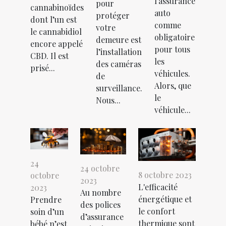
l’assurance
pour
cannabinoïdes
auto
protéger
dont l’un est
comme
votre
le cannabidiol
obligatoire
demeure est
encore appelé
pour tous
l’installation
CBD. Il est
les
des caméras
prisé...
véhicules.
de
Alors, que
surveillance.
le
Nous...
véhicule...
24
24 octobre
8 octobre 2023
octobre
2023
L'efficacité
2023
Au nombre
énergétique et
Prendre
des polices
le confort
soin d’un
d’assurance
thermique sont
bébé n’est