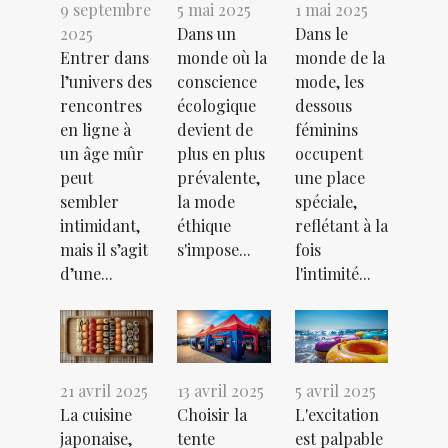
9 septembre
5 mai 2025
1 mai 2025
2025
Dans un
Dans le
Entrer dans
monde où la
monde de la
l’univers des
conscience
mode, les
rencontres
écologique
dessous
en ligne à
devient de
féminins
un âge mûr
plus en plus
occupent
peut
prévalente,
une place
sembler
la mode
spéciale,
intimidant,
éthique
reflétant à la
mais il s’agit
s'impose...
fois
d’une...
l'intimité...
21 avril 2025
13 avril 2025
5 avril 2025
La cuisine
Choisir la
L'excitation
japonaise,
tente
est palpable