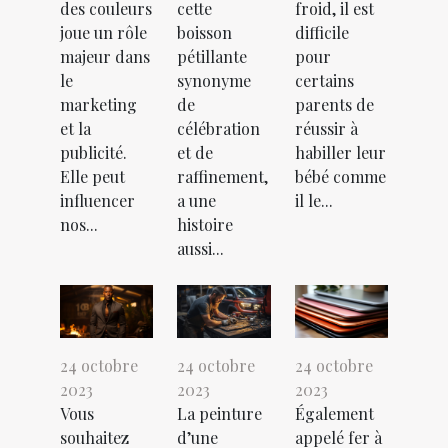
des couleurs
cette
froid, il est
joue un rôle
boisson
difficile
majeur dans
pétillante
pour
le
synonyme
certains
marketing
de
parents de
et la
célébration
réussir à
publicité.
et de
habiller leur
Elle peut
raffinement,
bébé comme
influencer
a une
il le...
nos...
histoire
aussi...
24 octobre
24 octobre
24 octobre
2023
2023
2023
Vous
La peinture
Également
souhaitez
d’une
appelé fer à