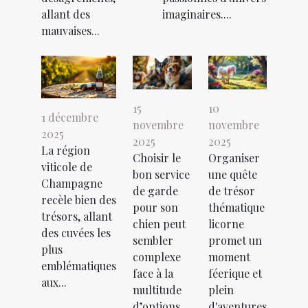
allant des
imaginaires....
mauvaises...
15
10
1 décembre
novembre
novembre
2025
2025
2025
La région
Choisir le
Organiser
viticole de
bon service
une quête
Champagne
de garde
de trésor
recèle bien des
pour son
thématique
trésors, allant
chien peut
licorne
des cuvées les
sembler
promet un
plus
complexe
moment
emblématiques
face à la
féerique et
aux...
multitude
plein
d’options...
d'aventures