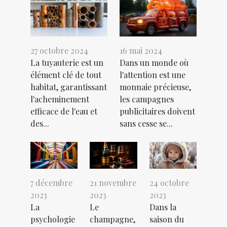
27 octobre 2024
16 mai 2024
La tuyauterie est un
Dans un monde où
élément clé de tout
l'attention est une
habitat, garantissant
monnaie précieuse,
l'acheminement
les campagnes
efficace de l'eau et
publicitaires doivent
des...
sans cesse se...
7 décembre
21 novembre
24 octobre
2023
2023
2023
La
Le
Dans la
psychologie
champagne,
saison du