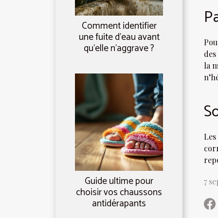
Pa
Comment identifier
une fuite d'eau avant
Pou
qu'elle n'aggrave ?
des 
la 
n’hé
So
Les
corr
rep
Guide ultime pour
7 s
choisir vos chaussons
antidérapants