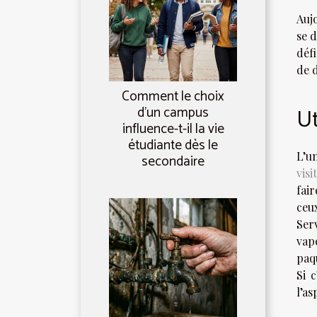
Auj
se 
déf
de d
Comment le choix
d’un campus
Ut
influence-t-il la vie
étudiante dès le
L’un
secondaire
visi
fai
ceu
Ser
vape
paq
Si 
l’as