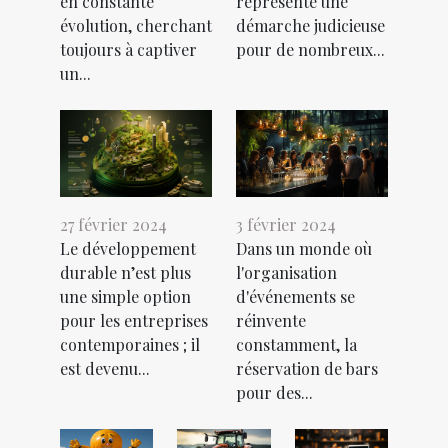
en constante
représente une
évolution, cherchant
démarche judicieuse
toujours à captiver
pour de nombreux...
un...
27 février 2024
3 février 2024
Le développement
Dans un monde où
durable n’est plus
l'organisation
une simple option
d'événements se
pour les entreprises
réinvente
contemporaines ; il
constamment, la
est devenu...
réservation de bars
pour des...