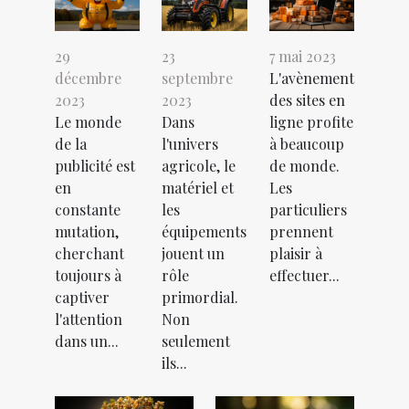
29
23
7 mai 2023
décembre
septembre
L'avènement
2023
2023
des sites en
Le monde
Dans
ligne profite
de la
l'univers
à beaucoup
publicité est
agricole, le
de monde.
en
matériel et
Les
constante
les
particuliers
mutation,
équipements
prennent
cherchant
jouent un
plaisir à
toujours à
rôle
effectuer...
captiver
primordial.
l'attention
Non
dans un...
seulement
ils...